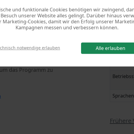
s laden
Weite
ische und funktionale Cookies benötigen wir zwingend, dam
Besuch unserer Website alles gelingt. Darüber hinaus ve
r Marketing-Cookies, damit wir den Erfolg unserer Marketi
Progra
Kampagnen messen und verbessern können.
Version
echnisch notwendige erlauben
Alle erlauben
load]
Datei
rn Sie die Datei 'snrech11.exe'
Grösse
e' um das Programm zu
Betriebs
Sprachen
n
Frühere 