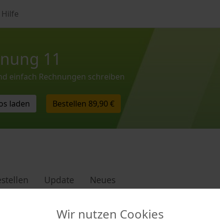
Hilfe
nung 11
und einfach Rechnungen schreiben
os laden
Bestellen
89,90 €
stellen
Update
Neues
Wir nutzen Cookies