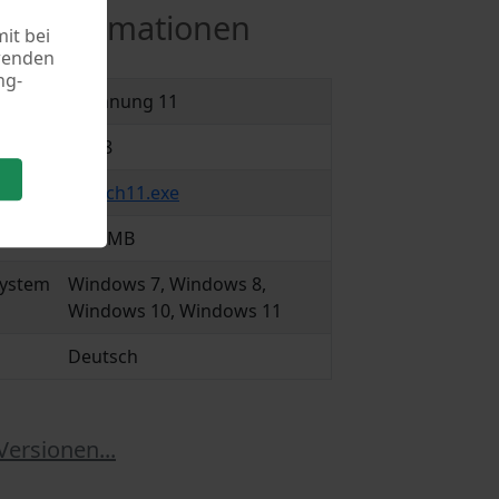
re Informationen
it bei
rwenden
ng-
mm
Rechnung 11
11.28
snrech11.exe
26.1 MB
system
Windows 7, Windows 8,
Windows 10, Windows 11
Deutsch
Versionen...