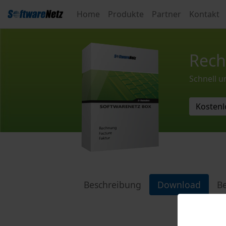
Home
Produkte
Partner
Kontakt
Rech
Schnell 
Kostenl
Beschreibung
Download
Be