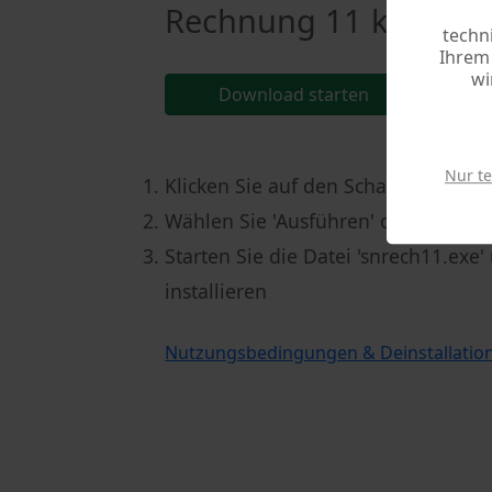
Rechnung 11 kostenlo
techn
Ihrem 
wi
Download starten
Nur t
Klicken Sie auf den Schalter [Down
Wählen Sie 'Ausführen' oder speiche
Starten Sie die Datei 'snrech11.ex
installieren
Nutzungsbedingungen & Deinstallatio