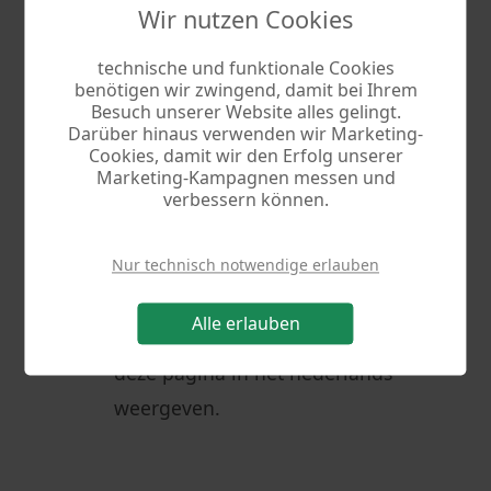
Wir nutzen Cookies
Espaniol
technische und funktionale Cookies
mostrar esta página en el
benötigen wir zwingend, damit bei Ihrem
Besuch unserer Website alles gelingt.
idioma español.
Darüber hinaus verwenden wir Marketing-
Cookies, damit wir den Erfolg unserer
Marketing-Kampagnen messen und
verbessern können.
Francais
montrer cette page en français.
Nur technisch notwendige erlauben
Alle erlauben
Nederlands
deze pagina in het nederlands
weergeven.