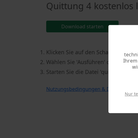
Quittung 4 kostenlos 
Download starten
Klicken Sie auf den Schalter [Down
techn
Ihrem 
Wählen Sie 'Ausführen' oder speicher
wi
Starten Sie die Datei 'quitt4.exe' 
Nutzungsbedingungen & Deinstallatio
Nur t