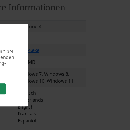
re Informationen
mm
Quittung 4
4.06
quitt4.exe
it bei
rwenden
13.9 MB
ng-
system
Windows 7, Windows 8,
Windows 10, Windows 11
Deutsch
Nederlands
English
Francais
Espaniol