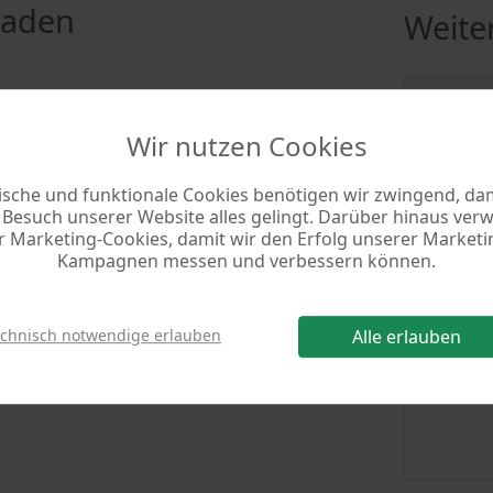
laden
Weite
Progra
Wir nutzen Cookies
Version
load]
Datei
ische und funktionale Cookies benötigen wir zwingend, dam
Besuch unserer Website alles gelingt. Darüber hinaus ve
n Sie die Datei 'quitt4.exe'
Grösse
r Marketing-Cookies, damit wir den Erfolg unserer Marketi
um das Programm zu installieren
Kampagnen messen und verbessern können.
Betriebs
n
echnisch notwendige erlauben
Alle erlauben
Sprachen