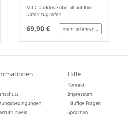
Mit Clouddrive überall auf Ihre
Daten zugreifen
69,90 €
mehr erfahren...
formationen
Hilfe
B
Kontakt
enschutz
Impressum
zungsbedingungen
Häufige Fragen
errufhinweis
Sprachen