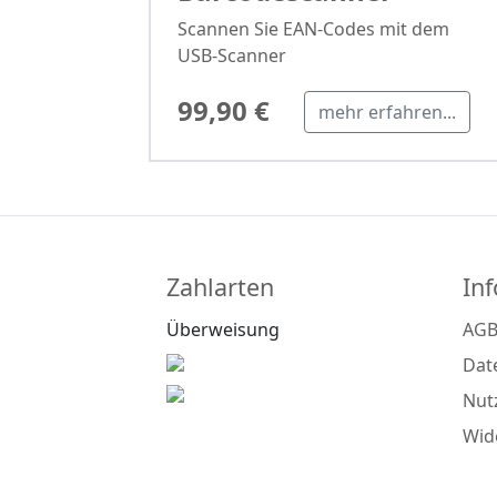
Scannen Sie EAN-Codes mit dem
USB-Scanner
99,90 €
mehr erfahren...
Zahlarten
In
Überweisung
AG
Dat
Nut
Wid