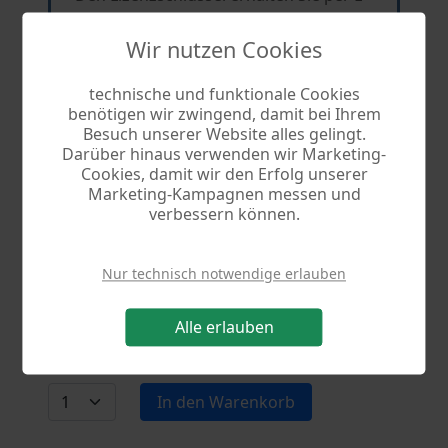
Mail.
Wir nutzen Cookies
technische und funktionale Cookies
benötigen wir zwingend, damit bei Ihrem
DVD Box
39,90 €
24,90 €
Besuch unserer Website alles gelingt.
Darüber hinaus verwenden wir Marketing-
Cookies, damit wir den Erfolg unserer
Sie erhalten Programm und
Marketing-Kampagnen messen und
Lizenzschlüssel auf CD. Kostenloser
verbessern können.
Versand.
Nur technisch notwendige erlauben
Alle erlauben
Wählen Sie die gewünschte Anzahl