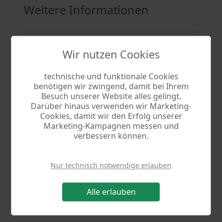
Weitere Informationen
Programm
Kassenbuch 10
Wir nutzen Cookies
Version
10.11
technische und funktionale Cookies
Datei
kasbuchX.exe
benötigen wir zwingend, damit bei Ihrem
Besuch unserer Website alles gelingt.
Grösse
21.8 MB
Darüber hinaus verwenden wir Marketing-
Cookies, damit wir den Erfolg unserer
Betriebssystem
Windows 7, Windows 8,
Marketing-Kampagnen messen und
Windows 10, Windows 11
verbessern können.
Sprachen
Deutsch
Nur technisch notwendige erlauben
Nederlands
English
Francais
Alle erlauben
Espaniol